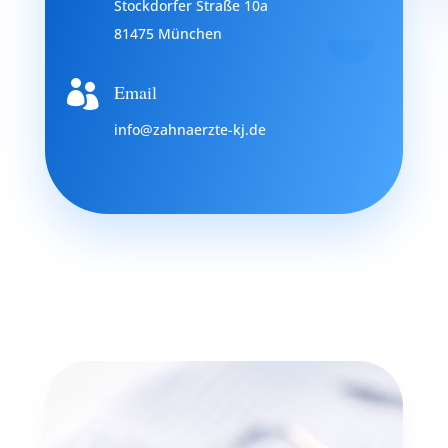
Stockdorfer Straße 10a
81475 München

Email
info@zahnaerzte-kj.de