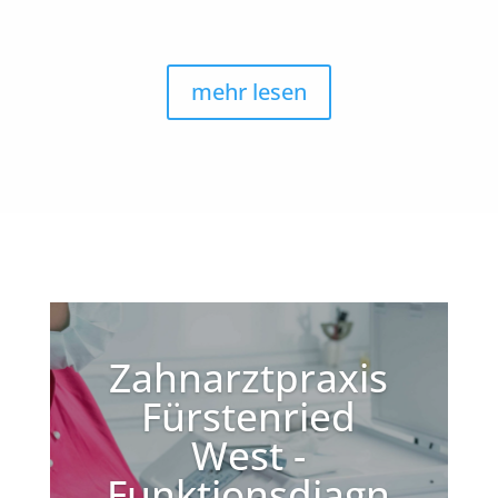
mehr lesen
Zahnarztpraxis
Fürstenried
West -
Funktionsdiagn