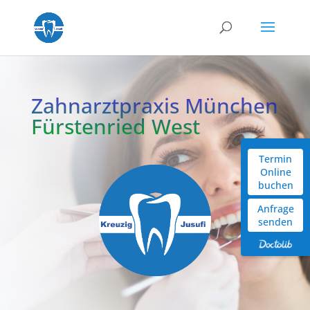
Zahnarztpraxis München
Fürstenried West
Termin
Online
buchen
Anfrage
senden