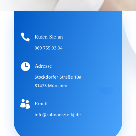

Rufen Sie an
089 755 93 94

Adresse
Stockdorfer Straße 10a
81475 München

Email
info@zahnaerzte-kj.de